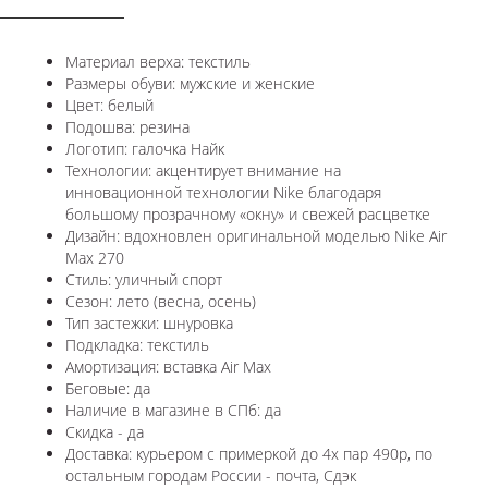
Материал верха: текстиль
Размеры обуви: мужские и женские
Цвет: белый
Подошва: резина
Логотип: галочка Найк
Технологии:
акцентирует внимание на
инновационной технологии Nike благодаря
большому прозрачному «окну» и свежей расцветке
Дизайн: вдохновлен оригинальной моделью
Nike Air
Max 270
Стиль: уличный спорт
Сезон: лето (весна, осень)
Тип застежки: шнуровка
Подкладка: текстиль
Амортизация: вставка Air Max
Беговые: да
Наличие в магазине в СПб: да
Скидка - да
Доставка: курьером с примеркой до 4х пар 490р, по
остальным городам России - почта, Сдэк