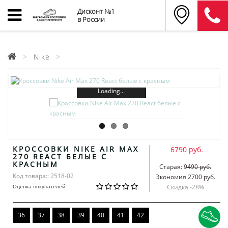
Дисконт №1
в России
Nike
Loading...
КРОССОВКИ NIKE AIR MAX
6790 руб.
270 REACT БЕЛЫЕ С
КРАСНЫМ
Старая:
9490 руб.
Код товара:: 2518-02
Экономия 2700 руб.
Оценка покупателей
Скидка -
28
%
36
37
38
39
40
41
42