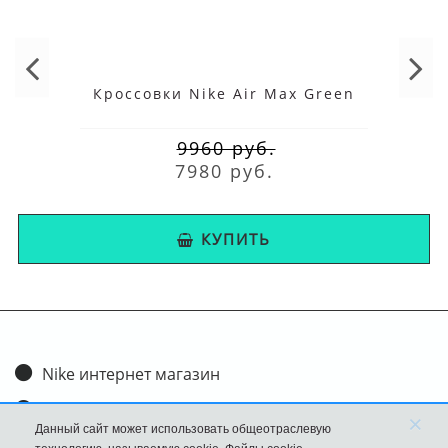
Кроссовки Nike Air Max Green
9960 руб.
7980 руб.
КУПИТЬ
Nike интернет магазин
Доставка и оплата
×
Данный сайт может использовать общеотраслевую
Обмен и возврат