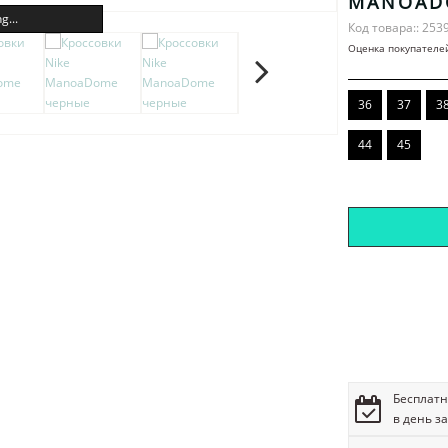
MANOAD
g...
Код товара:: 253
Оценка покупателе
36
37
3
44
45
Бесплатн
в день з