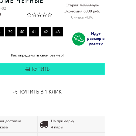
OME ЧЕРНЫЕ
Старая:
13990 руб.
9-02
Экономия 6000 руб.
й
Скидка -
43
%
8
39
40
41
42
43
Идут
размер в
размер
Как определить свой размер?
КУПИТЬ
КУПИТЬ В 1 КЛИК
ая доставка
На примерку
аказа
4 пары