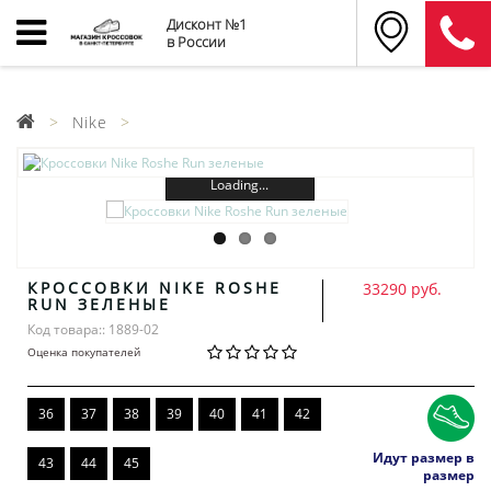
Дисконт №1
в России
Nike
Loading...
КРОССОВКИ NIKE ROSHE
33290 руб.
RUN ЗЕЛЕНЫЕ
Код товара:: 1889-02
Оценка покупателей
36
37
38
39
40
41
42
Идут размер в
43
44
45
размер