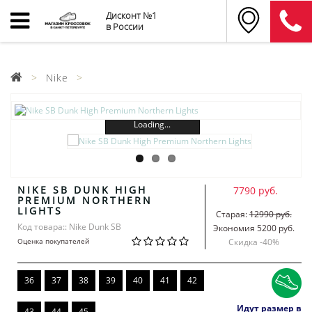
Дисконт №1
в России
Nike
Loading...
NIKE SB DUNK HIGH
7790 руб.
PREMIUM NORTHERN
LIGHTS
Старая:
12990 руб.
Код товара:: Nike Dunk SB
Экономия 5200 руб.
Оценка покупателей
Скидка -
40
%
36
37
38
39
40
41
42
Идут размер в
43
44
45