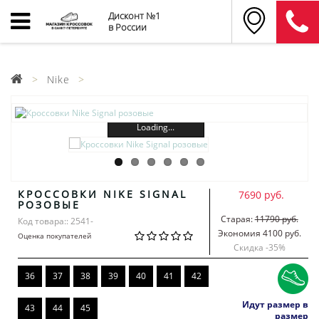
Дисконт №1
в России
Nike
Loading...
КРОССОВКИ NIKE SIGNAL
7690 руб.
РОЗОВЫЕ
Старая:
11790 руб.
Код товара:: 2541-
Экономия 4100 руб.
Оценка покупателей
Скидка -
35
%
36
37
38
39
40
41
42
Идут размер в
43
44
45
размер