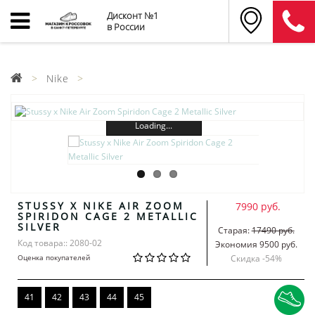
Дисконт №1
в России
Nike
Loading...
STUSSY X NIKE AIR ZOOM
7990 руб.
SPIRIDON CAGE 2 METALLIC
SILVER
Старая:
17490 руб.
Код товара:: 2080-02
Экономия 9500 руб.
Оценка покупателей
Скидка -
54
%
41
42
43
44
45