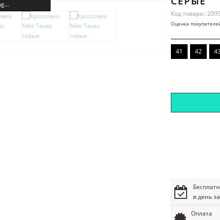
СЕРЫЕ
g...
Код товара:: 209
Оценка покупателе
41
42
4
Бесплатн
в день з
Оплата