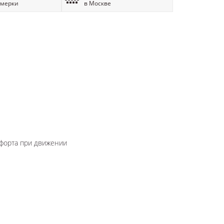
имерки
в Москве
мфорта при движении