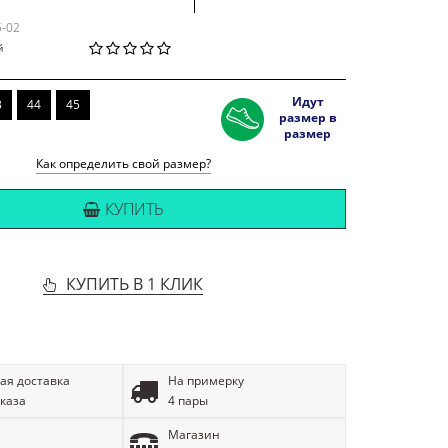
5-02
й
Идут
3
44
45
размер в
размер
Как определить свой размер?
КУПИТЬ
КУПИТЬ В 1 КЛИК
ая доставка
На примерку
аказа
4 пары
Магазин