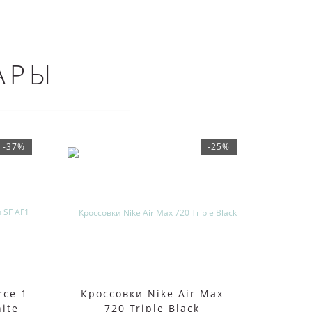
АРЫ
-37%
-25%
rce 1
Кроссовки Nike Air Max
Nike
hite
720 Triple Black
Met