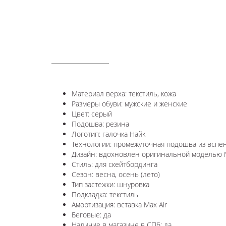
ОПИСАНИЕ
Материал верха: текстиль, кожа
Размеры обуви: мужские и женские
Цвет: серый
Подошва: резина
Логотип: галочка Найк
Технологии: п
ромежуточная подошва из вспен
Дизайн: вдохновлен оригинальной моделью N
Стиль: для скейтбординга
Сезон: весна, осень (лето)
Тип застежки: шнуровка
Подкладка: текстиль
Амортизация: вставка
Max Air
Беговые: да
Наличие в магазине в СПб: да