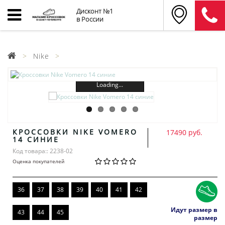
Дисконт №1
в России
Nike
Loading...
КРОССОВКИ NIKE VOMERO
17490 руб.
14 СИНИЕ
Код товара:: 2238-02
Оценка покупателей
36
37
38
39
40
41
42
Идут размер в
43
44
45
размер