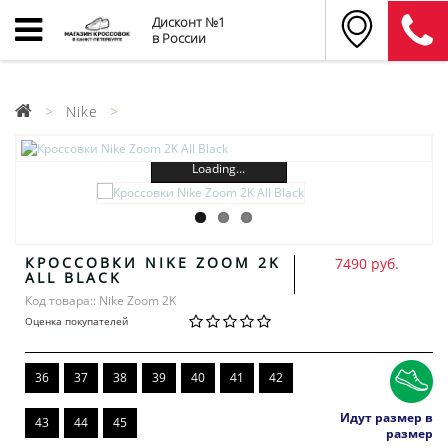
Дисконт №1
в России
Nike
Loading...
КРОССОВКИ NIKE ZOOM 2K
7490 руб.
ALL BLACK
Код товара:: Nike Zoom 2K
Оценка покупателей
36
37
38
39
40
41
42
Идут размер в
43
44
45
размер