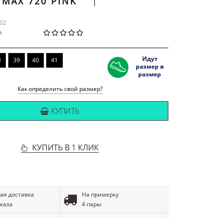
 MAX 720 PINK
-02
й
Идут
8
39
40
41
размер в
размер
Как определить свой размер?
КУПИТЬ
КУПИТЬ В 1 КЛИК
ая доставка
На примерку
аказа
4 пары