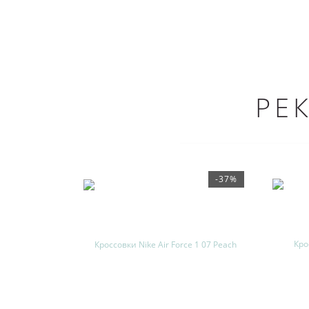
РЕ
-37%