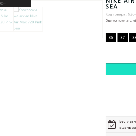
NIKE AIR
g...
SEA
Код товара:: 926
Оценка покупателе
36
37
3
Бесплатн
в день з