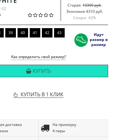
WHITE
Старая:
10300 руб.
2-02
Экономия 4310 руб.
й
Скидка -
42
%
8
39
40
41
42
43
Идут
размер в
размер
Как определить свой размер?
КУПИТЬ
КУПИТЬ В 1 КЛИК
ая доставка
На примерку
аказа
4 пары