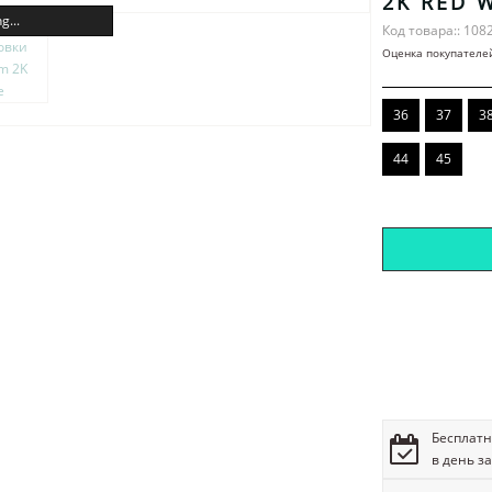
2K RED 
g...
Код товара:: 108
Оценка покупателе
36
37
3
44
45
Бесплатн
в день з