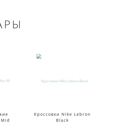
АРЫ
ские
Кроссовки Nike Lebron
Nike 
 Mid
Black