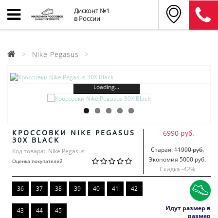
Дисконт №1
в России
Nike Pegasus
Loading...
КРОССОВКИ NIKE PEGASUS
6990 руб.
30X BLACK
Старая:
11990 руб.
Код товара:: Nike Pegasus
Экономия 5000 руб.
Оценка покупателей
Скидка -
42
%
36
37
38
39
40
41
42
Идут размер в
43
44
45
размер