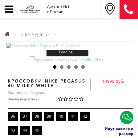
Дисконт №1
в России
Nike Pegasus
Loading...
КРОССОВКИ NIKE PEGASUS
10990 руб.
40 MILKY WHITE
Код товара:: Pegasus
Оценка покупателей
36
37
38
39
40
41
42
Идут размер в
43
44
45
размер