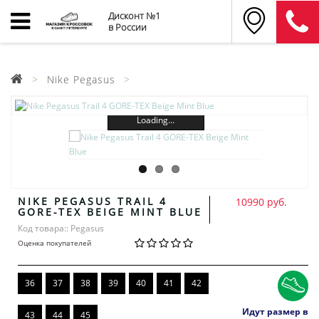
Дисконт №1
в России
Nike Pegasus
Loading...
NIKE PEGASUS TRAIL 4
10990 руб.
GORE-TEX BEIGE MINT BLUE
Код товара:: Pegasus
Оценка покупателей
36
37
38
39
40
41
42
Идут размер в
43
44
45