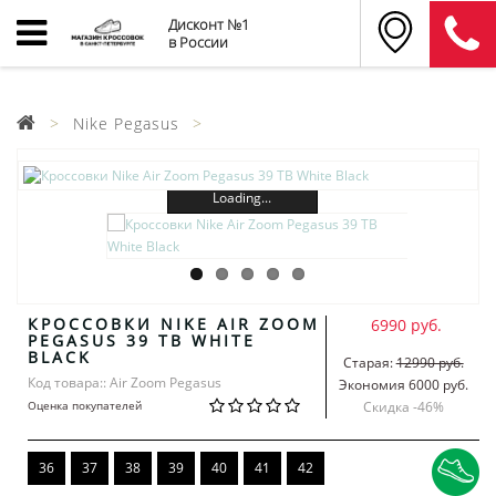
Дисконт №1
в России
Nike Pegasus
Loading...
КРОССОВКИ NIKE AIR ZOOM
6990 руб.
PEGASUS 39 TB WHITE
BLACK
Старая:
12990 руб.
Код товара:: Air Zoom Pegasus
Экономия 6000 руб.
Оценка покупателей
Скидка -
46
%
36
37
38
39
40
41
42