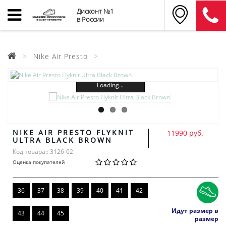
Дисконт №1
в России
Nike Air Presto
Loading...
NIKE AIR PRESTO FLYKNIT
11990 руб.
ULTRA BLACK BROWN
Код товара:: 3126-02
Оценка покупателей
36
37
38
39
40
41
42
Идут размер в
43
44
45
размер