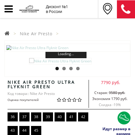
Дисконт №1
в России
Nike Air Presto
Loading...
NIKE AIR PRESTO ULTRA
7790 руб.
FLYKNIT GREEN
Старая:
9580 руб.
Код товара:: Nike Air Presto
Экономия 1790 руб.
Оценка покупателей
Скидка -
19
%
36
37
38
39
40
41
42
Идут размер в
43
44
45
размер