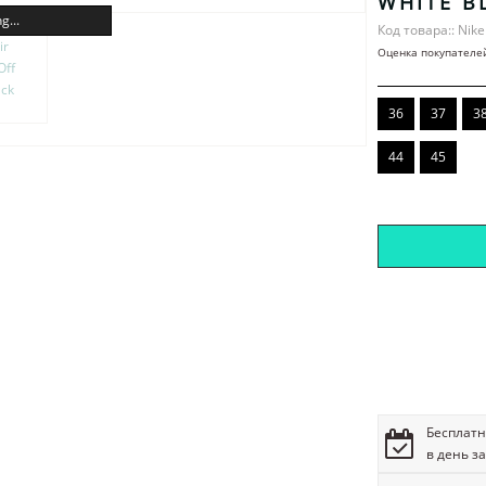
WHITE B
g...
Код товара:: Nike
Оценка покупателе
36
37
3
44
45
Бесплатн
в день з