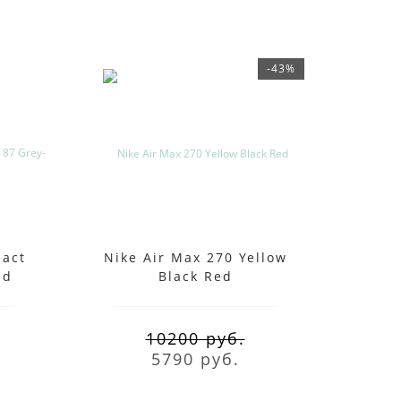
-43%
eact
Nike Air Max 270 Yellow
Крос
ed
Black Red
1 
10200 руб.
5790 руб.