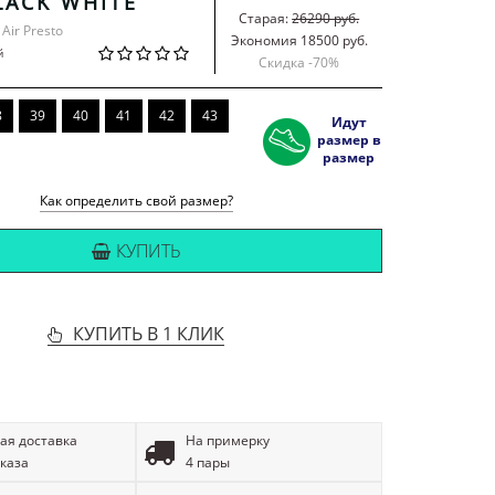
LACK WHITE
Старая:
26290 руб.
 Air Presto
Экономия 18500 руб.
й
Скидка -
70
%
8
39
40
41
42
43
Идут
размер в
размер
Как определить свой размер?
КУПИТЬ
КУПИТЬ В 1 КЛИК
ая доставка
На примерку
аказа
4 пары