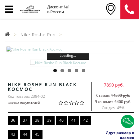
Дисконт №1
в России
Nike Roshe Run
Loading...
NIKE ROSHE RUN BLACK
7890 руб.
КОСМОС
Старая:
14290 руб.
Код товара:: 2384-02
Экономия 6400 руб.
Оценка покупателей
Скидка -
45
%
36
37
38
39
40
41
42
Идут размер в
43
44
45
размер