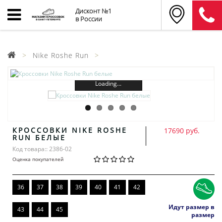
Дисконт №1
в России
Nike Roshe Run
Loading...
КРОССОВКИ NIKE ROSHE
17690 руб.
RUN БЕЛЫЕ
Код товара:: 2386-02
Оценка покупателей
36
37
38
39
40
41
42
Идут размер в
43
44
45
размер