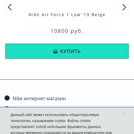
Nike Air Force 1 Low ’19 Beige
10800 руб.
КУПИТЬ
Nike интернет магазин
Доставка и оплата
×
Данный сайт может использовать общеотраслевую
Обмен и возврат
технологию, называемую cookie. Файлы cookie
представляют собой небольшие фрагменты данных,
Размеры
которые временно сохраняются на вашем компьютере или