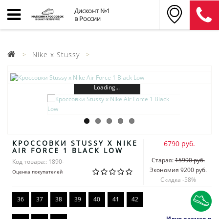
Дисконт №1
в России
Nike x Stussy
Loading...
КРОССОВКИ STUSSY X NIKE
6790 руб.
AIR FORCE 1 BLACK LOW
Старая:
15990 руб.
Код товара:: 1890-
Экономия 9200 руб.
Оценка покупателей
Скидка -
58
%
36
37
38
39
40
41
42
Идут размер в