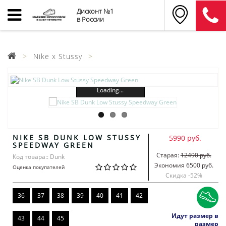
Дисконт №1
в России
Nike x Stussy
Loading...
NIKE SB DUNK LOW STUSSY
5990 руб.
SPEEDWAY GREEN
Старая:
12490 руб.
Код товара:: Dunk
Экономия 6500 руб.
Оценка покупателей
Скидка -
52
%
36
37
38
39
40
41
42
Идут размер в
43
44
45
размер