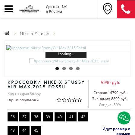
Дисконт №1
в России
Nike x Stussy
Loading...
КРОССОВКИ NIKE X STUSSY
5990 руб.
AIR MAX 2015 FOSSIL
Старая:
14790 руб.
Код товара:: Stussy
Экономия 8800 руб.
Оценка покупателей
Скидка -
59
%
36
37
38
39
40
41
42
Идут размер в
43
44
45
размер