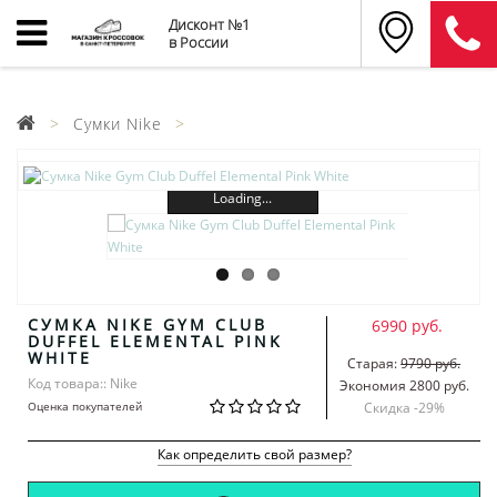
Дисконт №1
в России
Сумки Nike
Loading...
СУМКА NIKE GYM CLUB
6990 руб.
DUFFEL ELEMENTAL PINK
WHITE
Старая:
9790 руб.
Код товара:: Nike
Экономия 2800 руб.
Оценка покупателей
Скидка -
29
%
Как определить свой размер?