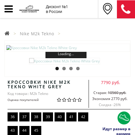
Дисконт №1
в России
Nike M2k Tekno
Loading...
КРОССОВКИ NIKE M2K
7790 руб.
TEKNO WHITE GREY
Старая:
10560 руб.
Код товара:: M2k Tekno
Экономия 2770 руб.
Оценка покупателей
Скидка -
26
%
36
37
38
39
40
41
42
Идут размер в
43
44
45
размер