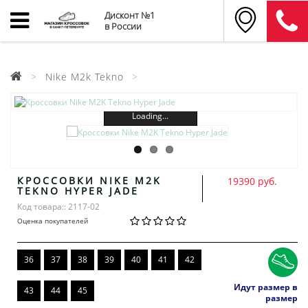
Дисконт №1
в России
Nike M2k Tekno
Loading...
КРОССОВКИ NIKE M2K
19390 руб.
TEKNO HYPER JADE
Код товара:: 2117-02
Оценка покупателей
36
37
38
39
40
41
42
Идут размер в
43
44
45
размер