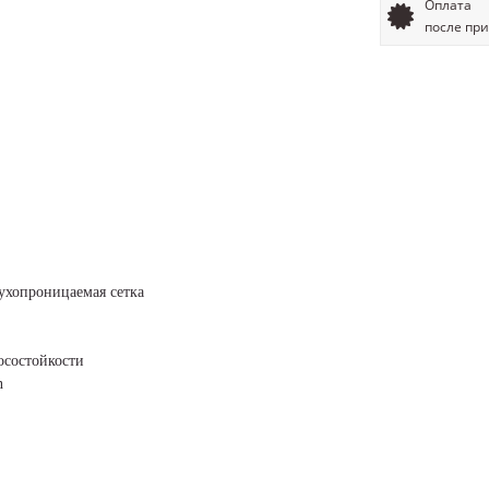
Оплата
после пр
духопроницаемая сетка
осостойкости
n