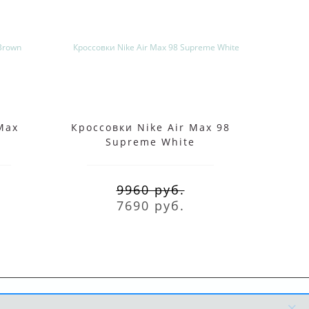
Max
Кроссовки Nike Air Max 98
Кросс
Supreme White
9960 руб.
7690 руб.
×