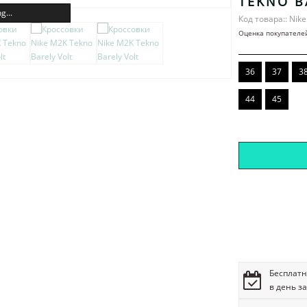
TEKNO B
g...
Код товара:: Nik
Оценка покупателе
36
37
3
44
45
Бесплатн
в день з