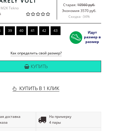
ARELY VOLT
Старая:
10560 руб.
e M2K Tekno
Экономия 3570 руб.
й
Скидка -
34
%
8
39
40
41
42
43
Идут
размер в
размер
Как определить свой размер?
КУПИТЬ
КУПИТЬ В 1 КЛИК
ая доставка
На примерку
аказа
4 пары