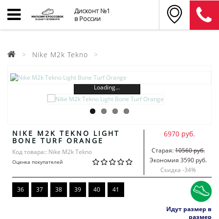
Дисконт №1
в России
Nike M2k Tekno
Loading...
NIKE M2K TEKNO LIGHT
6970 руб.
BONE TURF ORANGE
Старая:
10560 руб.
Код товара:: Nike M2k Tekno
Экономия 3590 руб.
Оценка покупателей
Скидка -
34
%
36
37
38
39
40
41
Идут размер в
размер