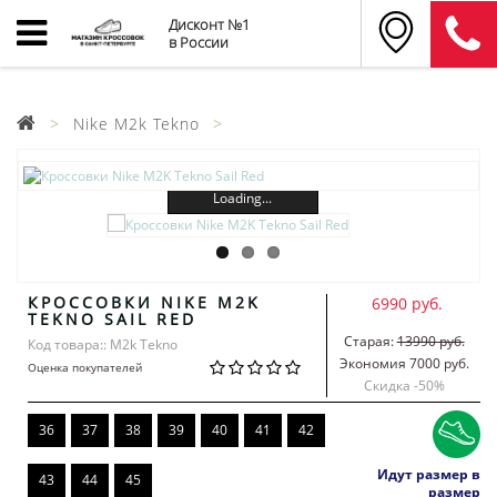
Дисконт №1
в России
Nike M2k Tekno
Loading...
КРОССОВКИ NIKE M2K
6990 руб.
TEKNO SAIL RED
Старая:
13990 руб.
Код товара:: M2k Tekno
Экономия 7000 руб.
Оценка покупателей
Скидка -
50
%
36
37
38
39
40
41
42
Идут размер в
43
44
45
размер