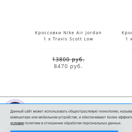
Кроссовки Nike Air Jordan
Кро
1 x Travis Scott Low
1 
Medium Olive
Re
13800 руб.
8470 руб.
Данный сайт может использовать общеотраслевую технологию, называ
Nike интернет
Доставка и оплата
компьютере или мобильном устройстве, и обеспечивают более эффекти
магазин
Политика
условия
политики в отношении обработки персональных данных.
Конфиденциальност