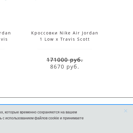
ordan
Кроссовки Nike Air Jordan
Nik
avis
1 Low x Travis Scott
Trav
Phantom
171000 руб.
8670 руб.
×
ых, которые временно сохраняются на вашем
FAQ
Новости
ь с использованием файлов cookie и принимаете