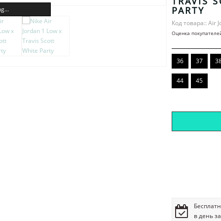
TRAVIS 
PARTY
g...
Код товара:: Air 
Оценка покупателе
36
37
3
44
45
Бесплатн
в день з