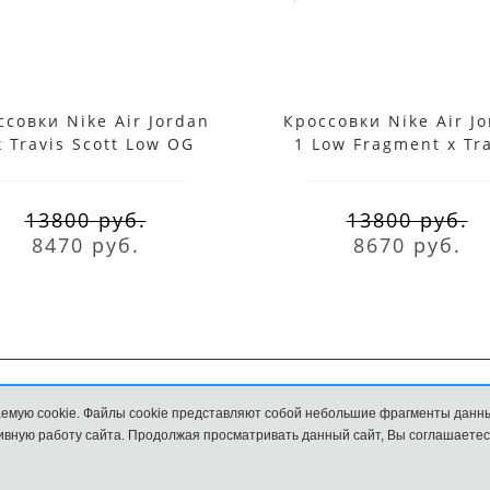
ссовки Nike Air Jordan
Кроссовки Nike Air J
x Travis Scott Low OG
1 Low Fragment x Tr
verse Mocha бежевые
Scott
13800 руб.
13800 руб.
8470 руб.
8670 руб.
емую cookie. Файлы cookie представляют собой небольшие фрагменты данн
Обмен и возврат
Размеры
вную работу сайта. Продолжая просматривать данный сайт, Вы соглашаетес
и