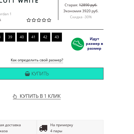
SCOTT WHITE
Старая:
12890 руб.
Экономия 3920 руб.
Jordan 1
Скидка -
30
%
й
8
39
40
41
42
43
Идут
размер в
размер
Как определить свой размер?
КУПИТЬ
КУПИТЬ В 1 КЛИК
ая доставка
На примерку
аказа
4 пары