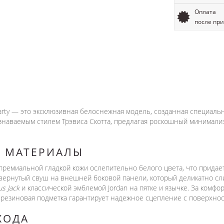
Оплата
после пр
te Party — это эксклюзивная белоснежная модель, созданная специал
узнаваемым стилем Трэвиса Скотта, предлагая роскошный минимал
И МАТЕРИАЛЫ
ремиальной гладкой кожи ослепительно белого цвета, что придает
ернутый свуш на внешней боковой панели, который деликатно сл
us Jack
и классической эмблемой Jordan на пятке и язычке. За комфо
я резиновая подметка гарантирует надежное сцепление с поверхно
ХОДА