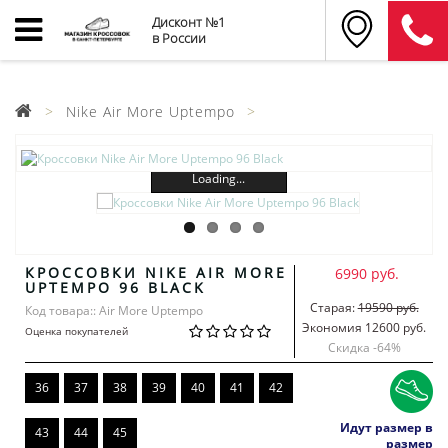
Дисконт №1
в России
Nike Air More Uptempo
Loading...
КРОССОВКИ NIKE AIR MORE
6990 руб.
UPTEMPO 96 BLACK
Старая:
19590 руб.
Код товара:: Air More Uptempo
Экономия 12600 руб.
Оценка покупателей
Скидка -
64
%
36
37
38
39
40
41
42
Идут размер в
43
44
45
размер