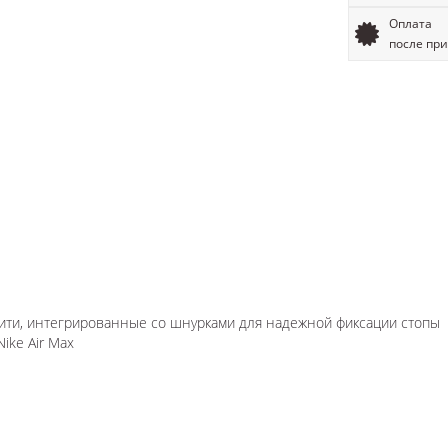
Оплата
после пр
 нити, интегрированные со шнурками для надежной фиксации стопы
ike Air Max