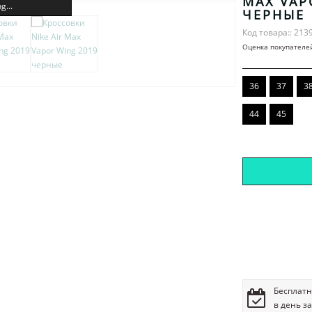
MAX VAP
g...
ЧЕРНЫЕ
Код товара:: 213
Оценка покупателе
36
37
3
44
45
Бесплатн
в день з