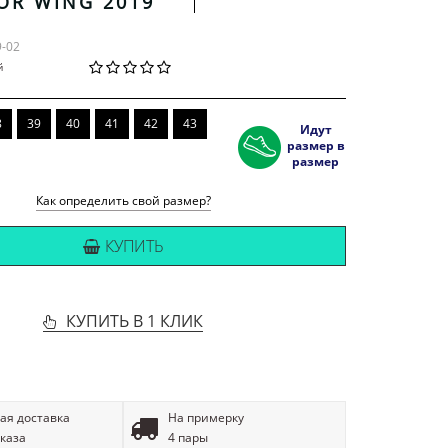
OR WING 2019
9-02
й
8
39
40
41
42
43
Идут
размер в
размер
Как определить свой размер?
КУПИТЬ
КУПИТЬ В 1 КЛИК
ая доставка
На примерку
аказа
4 пары