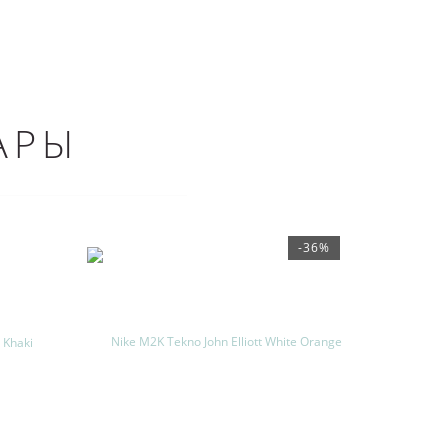
АРЫ
-36%