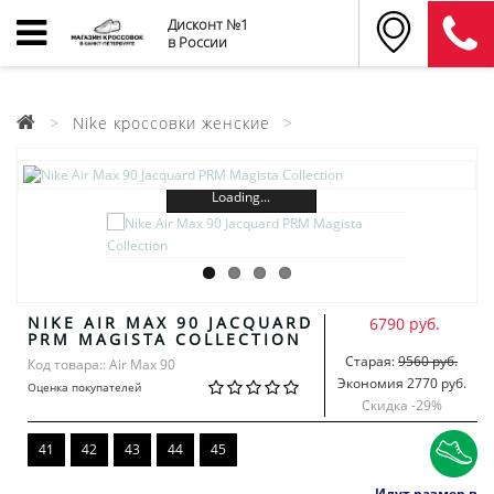
Дисконт №1
в России
Nike кроссовки женские
Loading...
NIKE AIR MAX 90 JACQUARD
6790 руб.
PRM MAGISTA COLLECTION
Старая:
9560 руб.
Код товара:: Air Max 90
Экономия 2770 руб.
Оценка покупателей
Скидка -
29
%
41
42
43
44
45
Идут размер в