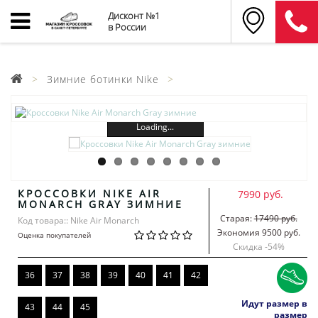
Дисконт №1
в России
Зимние ботинки Nike
Loading...
КРОССОВКИ NIKE AIR
7990 руб.
MONARCH GRAY ЗИМНИЕ
Старая:
17490 руб.
Код товара:: Nike Air Monarch
Экономия 9500 руб.
Оценка покупателей
Скидка -
54
%
36
37
38
39
40
41
42
Идут размер в
43
44
45
размер