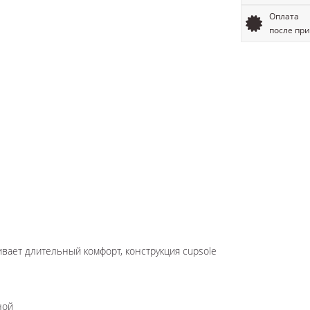
Оплата
после пр
ивает длительный комфорт, конструкция cupsole
ной