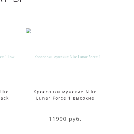
Nike
Кроссовки мужские Nike
Кр
lack
Lunar Force 1 высокие
Bar
белые
11990 руб.