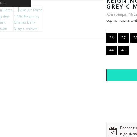
REIGNIN
g...
GREY С 
Код товара:: 195
Оценка покупателе
36
37
3
44
45
Бесплатн
в день з