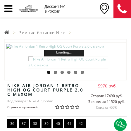
Дисконт №1
в России
Зимние ботинки Nike
Loading...
NIKE AIR JORDAN 1 RETRO
5970 руб.
HIGH OG COURT PURPLE 2.0
С МЕХОМ
Старая:
17490 руб.
Код товара:: Nike Air Jordan
Экономия 11520 руб.
Оценка покупателей
Скидка -
66
%
36
37
38
39
40
41
42