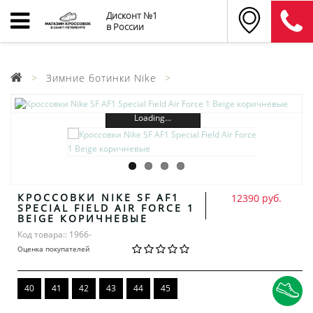
Дисконт №1
в России
Зимние ботинки Nike
Loading...
КРОССОВКИ NIKE SF AF1
12390 руб.
SPECIAL FIELD AIR FORCE 1
BEIGE КОРИЧНЕВЫЕ
Код товара:: 1966-
Оценка покупателей
40
41
42
43
44
45