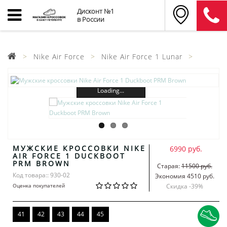
Дисконт №1
в России
Nike Air Force
Nike Air Force 1 Lunar
Loading...
МУЖСКИЕ КРОССОВКИ NIKE
6990 руб.
AIR FORCE 1 DUCKBOOT
PRM BROWN
Старая:
11500 руб.
Код товара:: 930-02
Экономия 4510 руб.
Оценка покупателей
Скидка -
39
%
41
42
43
44
45