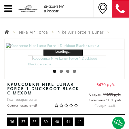
Дисконт №1
в России
Nike Air Force
Nike Air Force 1 Lunar
Loading...
КРОССОВКИ NIKE LUNAR
6470 руб.
FORCE 1 DUCKBOOT BLACK
С МЕХОМ
Старая:
11500 руб.
Код товара:: Lunar
Экономия 5030 руб.
Оценка покупателей
Скидка -
44
%
36
37
38
39
40
41
42