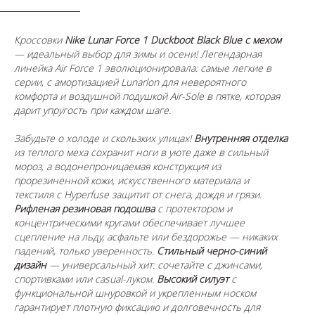
Кроссовки
Nike Lunar Force 1 Duckboot Black Blue с мехом
— идеальный выбор для зимы и осени! Легендарная
линейка Air Force 1 эволюционировала: самые легкие в
серии, с амортизацией Lunarlon для невероятного
комфорта и воздушной подушкой Air-Sole в пятке, которая
дарит упругость при каждом шаге.
Забудьте о холоде и скользких улицах!
Внутренняя отделка
из теплого меха сохранит ноги в уюте даже в сильный
мороз, а водонепроницаемая конструкция из
прорезиненной кожи, искусственного материала и
текстиля с Hyperfuse защитит от снега, дождя и грязи.
Рифленая резиновая подошва
с протектором и
концентрическими кругами обеспечивает лучшее
сцепление на льду, асфальте или бездорожье — никаких
падений, только уверенность.
Стильный черно-синий
дизайн
— универсальный хит: сочетайте с джинсами,
спортивками или casual-луком.
Высокий силуэт
с
функциональной шнуровкой и укрепленным носком
гарантирует плотную фиксацию и долговечность для