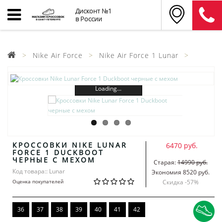
Дисконт №1
в России
Nike Air Force
Nike Air Force 1 Lunar
Loading...
КРОССОВКИ NIKE LUNAR
6470 руб.
FORCE 1 DUCKBOOT
ЧЕРНЫЕ С МЕХОМ
Старая:
14990 руб.
Код товара:: Lunar
Экономия 8520 руб.
Оценка покупателей
Скидка -
57
%
36
37
38
39
40
41
42