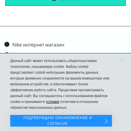
Nike интернет магазин
Доставка и оплата
×
Данный сайт может использовать общеотраслевую
Обмен и возврат
технологию, называемую cookie. Файлы cookie
представляют собой небольшие фрагменты данных,
Размеры
которые временно сохраняются на вашем компьютере или
мобильном устройстве, и обеспечивают более
FAQ
эффективную работу сайта. Продолжая просматривать
данный сайт, Вы соглашаетесь с использованием файлов
Новости
cookie и принимаете
условия
политики в отношении
Политика Конфиденциальности
обработки персональных данных.
ПОДТВЕРЖДАЮ ОЗНАКОМЛЕНИЕ И
СОГЛАСИЕ
Наш сайт НЕ является официальным сайтом Nike