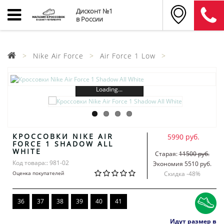
Дисконт №1
в России
Nike Air Force
Air Force 1 Low
Loading...
КРОССОВКИ NIKE AIR
5990 руб.
FORCE 1 SHADOW ALL
WHITE
Старая:
11500 руб.
Код товара:: 981-02
Экономия 5510 руб.
Оценка покупателей
Скидка -
48
%
36
37
38
39
40
41
Идут размер в