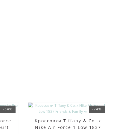
-54%
-74%
Force
Кроссовки Tiffany & Co. x
ourt
Nike Air Force 1 Low 1837
Friends & Family мятные