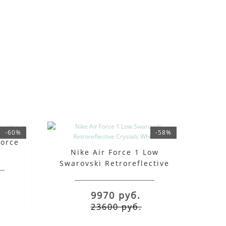
-60%
-58%
Force
Nike Air Force 1 Low
Swarovski Retroreflective
Crystals White
9970 руб.
23600 руб.