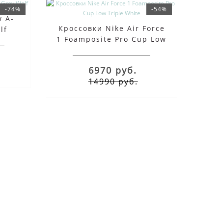
-74%
-54%
w A-
Кроссовки Nike Air Force
lf
1 Foamposite Pro Cup Low
Triple White
6970 руб.
14990 руб.