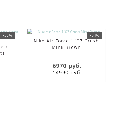
-53%
-54%
Nike Air Force 1 '07 Crush
ke x
Mink Brown
cta
6970 руб.
14990 руб.