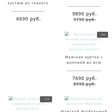
костюм из тканого
футбольный костюм
материала Nike
ФК «Атлетико
9890 руб.
Sportswear
Мадрид» Strike
6690 руб.
9790 руб.
-14%
Мужская куртка с
молнией во всю
длину и капюшоном
Nike Sportswear Tech
7690 руб.
Pack
8990 руб.
--73%
Мужской футбольный