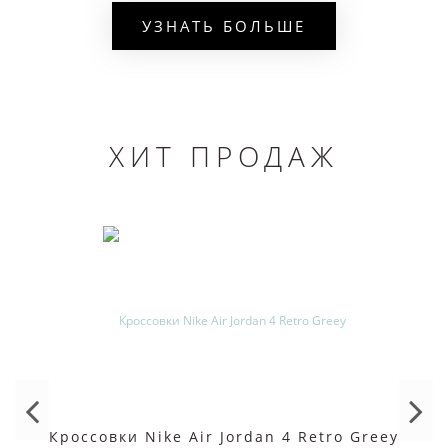
большой выбор моделей, размеров и расцветок;
УЗНАТЬ БОЛЬШЕ
наличие амортизации с приятным пружинящим
эффектом, обеспечивает безопасность во время
прыжков;
наличие контрастной вставки;
ХИТ ПРОДАЖ
эластичный язычок;
крепкая шнуровка спереди;
Особой популярностью пользуется конфигурация из серии Plus
4 с узнаваемыми силуэтами на поверхности. По дизайну бренд
предлагает разнообразные решения, подходящие под любой
гардероб и стиль одежды. Если вы желаете купить кроссовки
Nike Air Max Tailwind в СПб, каталог на сайте доступен
круглосуточно.
Кроссовки Nike Air Jordan 4 Retro Greey