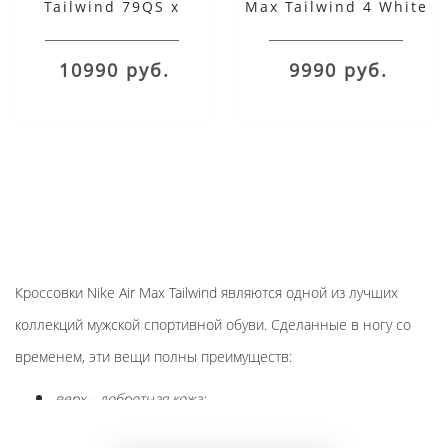
Tailwind 79QS x
Max Tailwind 4 White
Stranger Things
Racer Blue
зеленые
10990 руб.
9990 руб.
Кроссовки Nike Air Max Tailwind являются одной из лучших
коллекций мужской спортивной обуви. Сделанные в ногу со
временем, эти вещи полны преимуществ:
верх - добротная кожа;
подошва из резины с рисунком;