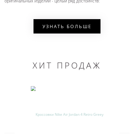
оригинальных изделий - целый ряд достоинств:
материал - натуральная кожа;
рельефная резиновая подошва с протектором;
УЗНАТЬ БОЛЬШЕ
прочная чёрная шнуровка;
логотип производителя на поверхности;
удобный закруглённый носок;
уютные текстильные стельки;
ХИТ ПРОДАЖ
Наличие контрастных вставок делает эти вещи узнаваемыми
на фоне конкурентов. Они идеально подходят для тренинга и
любого активного досуга. Особенно интересна спортсменам
модель Swoosh благодаря стильному дизайну и практичности.
Купить продукцию Nike Air Monarch в СпБ можно через каталог
официального магазина на сайте. Цена зависит от модели,
размера (36-46) и расцветки. Доставка производится по всей