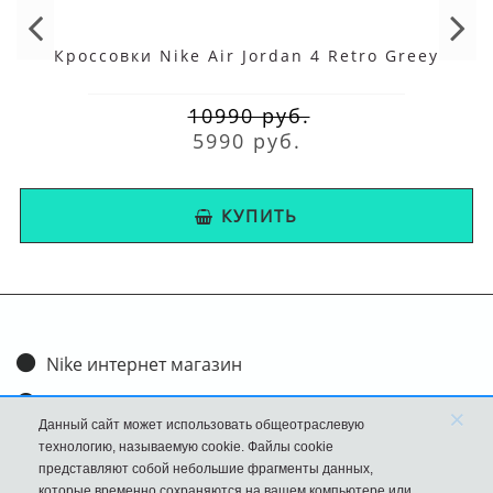
России.
Кроссовки Nike Air Jordan 4 Retro Greey
10990 руб.
5990 руб.
КУПИТЬ
Nike интернет магазин
Доставка и оплата
×
Данный сайт может использовать общеотраслевую
Обмен и возврат
технологию, называемую cookie. Файлы cookie
представляют собой небольшие фрагменты данных,
Размеры
которые временно сохраняются на вашем компьютере или