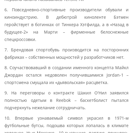
6. Повседневно-спортивные производители обували и
киноиндустрию. В дебютрой киноленте Бэтмен
геройствует в ботинках от Тинкера Хэтфилда, а в «Назад в
будущее-2» на Марти – фирменные белоснежные
спецкроссовки.
7. Брендовая спортобувь производится на посторонних
фабриках – собственных мощностей у разработчиков нет.
8. Соучаствовавший в создании именного концепта Майкл
Джордан остался недоволен получившимися Jordan-1 –
спортсмена смущала их «дьявольская» расцветка.
9. На переговоры о контракте Шакил О'Нил заявился
полностью одетым в Reebok – баскетболист пытался
подчеркнуть нежелание сотрудничать.
10. Впервые узнаваемый символ украсил в 1971-м
футбольные бутсы, подошва которых лопалась в климате
холоднее Нью-Мексико. 10-тысячную партию пришлось