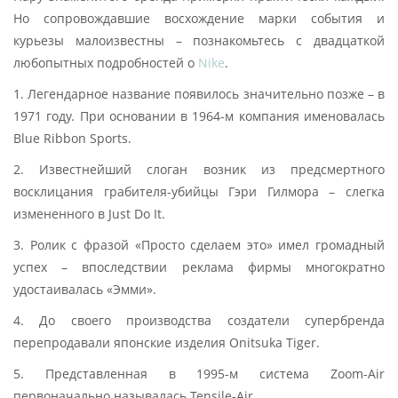
Но сопровождавшие восхождение марки события и
курьезы малоизвестны – познакомьтесь с двадцаткой
любопытных подробностей о
Nike
.
1. Легендарное название появилось значительно позже – в
1971 году. При основании в 1964-м компания именовалась
Blue Ribbon Sports.
2. Известнейший слоган возник из предсмертного
восклицания грабителя-убийцы Гэри Гилмора – слегка
измененного в Just Do It.
3. Ролик с фразой «Просто сделаем это» имел громадный
успех – впоследствии реклама фирмы многократно
удостаивалась «Эмми».
4. До своего производства создатели супербренда
перепродавали японские изделия Onitsuka Tiger.
5. Представленная в 1995-м система Zoom-Air
первоначально называлась Tensile-Air