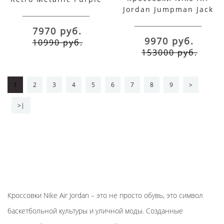
Jordan Jumpman Jack
с мехом
Travis Scott Sail
7970 руб.
9970 руб.
10990 руб.
153000 руб.
1
2
3
4
5
6
7
8
9
>
>|
Кроссовки Nike Air Jordan – это не просто обувь, это символ
баскетбольной культуры и уличной моды. Созданные