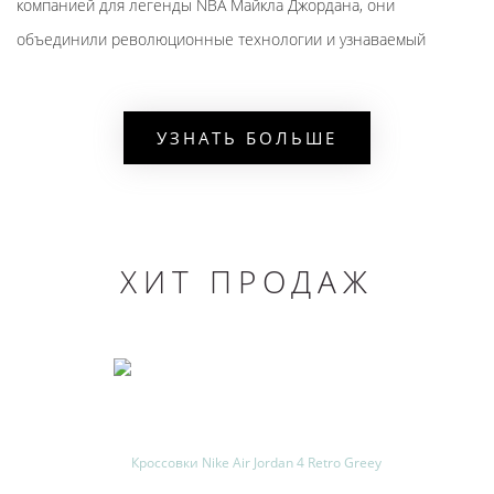
компанией для легенды NBA Майкла Джордана, они
объединили революционные технологии и узнаваемый
дизайн.
ЧТО ДЕЛАЕТ AIR JORDAN ОСОБЕННЫМИ:
УЗНАТЬ БОЛЬШЕ
✓
Непревзойденный комфорт
– технология Air обеспечивает
идеальную амортизацию при каждом шаге
✓
Премиальные материалы
– натуральная и искусственная
ХИТ ПРОДАЖ
кожа, дышащий текстиль
✓
Iconic-дизайн
– культовый силуэт и стиль, которые никогда
не выходят из моды
✓
Универсальность
– идеальны для спорта, прогулок и
создания стильных образов
ГДЕ КУПИТЬ НАЙК АИР ДЖОРДАН В СПБ?