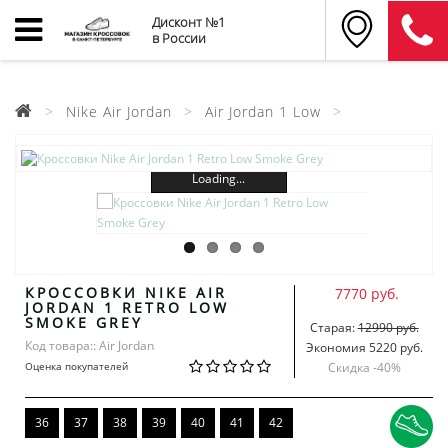
Дисконт №1
в России
Nike Air Jordan
Air Jordan 1 Low
Loading...
КРОССОВКИ NIKE AIR
7770 руб.
JORDAN 1 RETRO LOW
SMOKE GREY
Старая:
12990 руб.
Код товара:: Air Jordan
Экономия 5220 руб.
Оценка покупателей
Скидка -
40
%
36
37
38
39
40
41
42