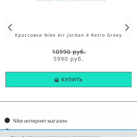
Кроме того, верх кроссовок изготовлен из прочной кожи и дополнен
вставками из других материалов, что обеспечивает дополнительную
поддержку и защиту стопы.
Кроссовки Nike Air Jordan 4 Retro Greey
Также, на язычке и задней части расположены логотипы бренда Nike и
Wings, что делает эту модель уникальной и отличающейся от других.
10990 руб.
5990 руб.
С чем носить
Это универсальная обувь, которая может быть носится к различным
КУПИТЬ
стилям одежды. Они отлично сочетаются с джинсами и футболкой, а
также с классическими брюками и рубашкой. Белые могут быть носиться
как в повседневной жизни, так и на вечеринках. Также, они стали
популярными среди фанатов баскетбола.
Nike интернет магазин
Уход за кроссовками
Доставка и оплата
×