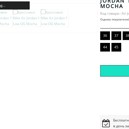
JORDAN 
MOCHA
g...
Код товара:: Air 
Оценка покупателе
36
37
3
44
45
Бесплатн
в день з