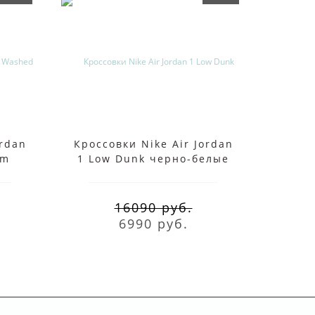
ordan
Кроссовки Nike Air Jordan
Nik
im
1 Low Dunk черно-белые
Ac
16090 руб.
6990 руб.