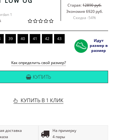
1 LOW OG
Старая:
12890 руб.
Экономия 6920 руб.
Jordan 1
Скидка -
54
%
й
8
39
40
41
42
43
Идут
размер в
размер
Как определить свой размер?
КУПИТЬ
КУПИТЬ В 1 КЛИК
ая доставка
На примерку
аказа
4 пары